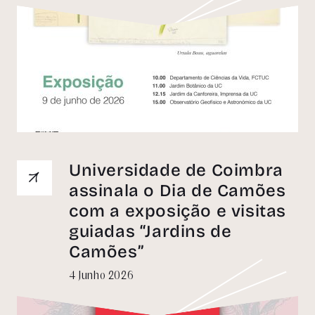
Universidade de Coimbra
Definições de Cookies
assinala o Dia de Camões
com a exposição e visitas
A
NOME DA EMPRESA
pode utilizar cookies
guiadas “Jardins de
para memorizar os seus dados de
Camões”
início de sessão, recolher estatísticas para
otimizar a funcionalidade do site e para
4 Junho 2026
realizar ações de
marketing com base nos seus interesses.