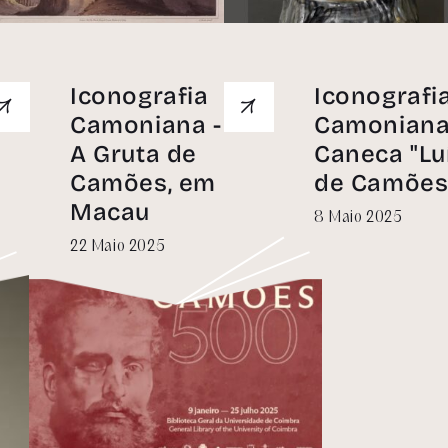
Iconografia
Iconografi
Camoniana -
Camoniana
A Gruta de
Caneca "Lu
finições de Cookies
Camões, em
de Camões
Macau
8 Maio 2025
OME DA EMPRESA
pode utilizar cookies para memori
22 Maio 2025
eus dados de
io de sessão, recolher estatísticas para otimizar a
ionalidade do site e para realizar ações de
eting com base nos seus interesses.
ACEITAR TUDO
ACEITAR O NECESSÁRIO