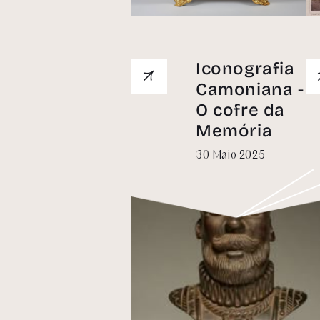
Iconografia
Camoniana -
O cofre da
De
Memória
30 Maio 2025
A
N
os s
iníc
func
mark