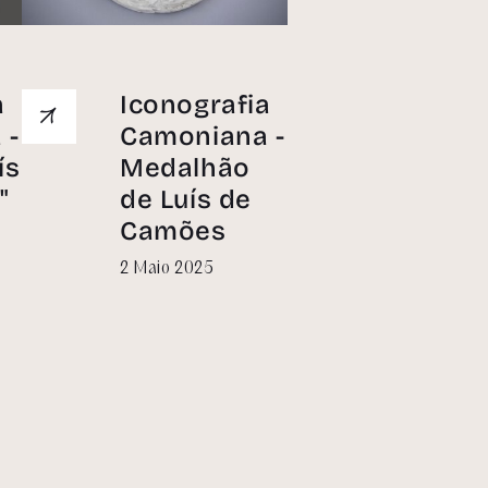
a
Iconografia
 -
Camoniana -
ís
Medalhão
"
de Luís de
Camões
zar
2 Maio 2025