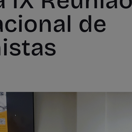
a IX Reuniã
acional de
istas