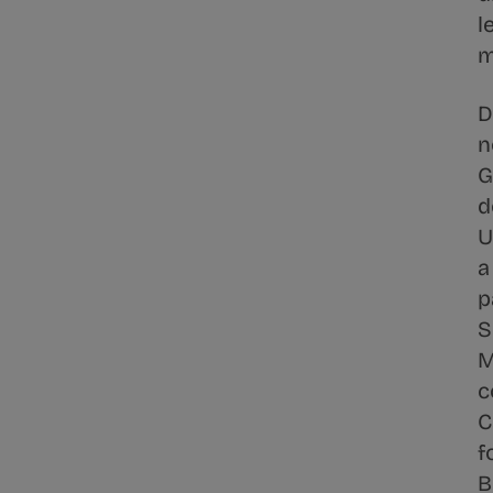
l
m
D
n
G
d
U
a
p
S
M
c
C
f
B