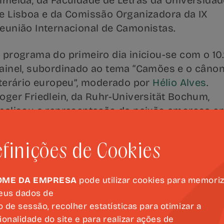
lmeida, da Faculdade de Letras da Universidad
e Lisboa e da Comissão Organizadora da IX
eunião Internacional de Camonistas.
 programa do primeiro dia iniciou-se com o 10.
ainel, subordinado ao tema “Camões e o câno
iterário europeu”, moderado por
Hélio Alves
.
oger Friedlein, da Ruhr-Universität Bochum,
nalisou a representação da paixão amorosa e
s Lusíadas
e a sua relação com a tradição
pica castelhana do Siglo de Oro. Lara Vilà, da
finições de Cookies
niversidade de Girona, abordou a influência d
bra camoniana na produção de Gabriel Lasso
e la Vega e o papel de
Os Lusíadas
nos debate
OME DA EMPRESA
pode utilizar cookies para memori
eus dados de
obre o poema heroico no final do século XVI.
io de sessão, recolher estatísticas para otimizar a
lda Mendes dos Santos
, da Sorbonne Nouvelle,
ionalidade do site e para realizar ações de
xplorou a presença e a receção de Camões e