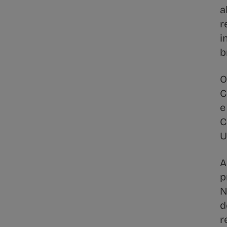
a
r
i
b
O
C
e
C
U
A
p
N
d
r