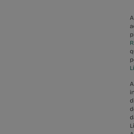
A
a
p
R
q
p
L
A
i
d
d
d
L