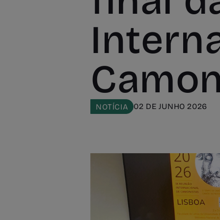
final d
Intern
Camon
02 DE JUNHO 2026
NOTÍCIA