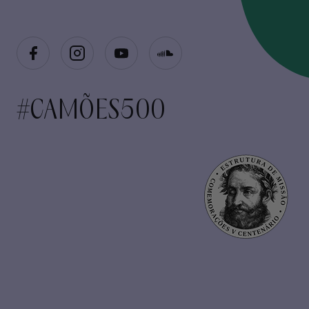
#CAMÕES500