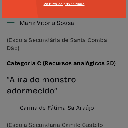
“A imortalidade de Camões”
Política de privacidade
Maria Vitória Sousa
(Escola Secundária de Santa Comba
Dão)
Categoria C (Recursos analógicos 2D)
“A ira do monstro
adormecido”
Carina de Fátima Sá Araújo
(Escola Secundária Camilo Castelo