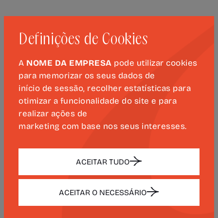
Diana Filipe Soares Nunes
Definições de Cookies
(Escola Secundária Júlio Dantas, Lagos)
A
NOME DA EMPRESA
pode utilizar cookies
para memorizar os seus dados de
início de sessão, recolher estatísticas para
otimizar a funcionalidade do site e para
Escalão II – Alunos do
realizar ações de
Ensino Secundário
marketing com base nos seus interesses.
Categoria A (Recursos digitais)
ACEITAR TUDO
Sem trabalhos premiados.
ACEITAR O NECESSÁRIO
Categoria B (Vídeos)