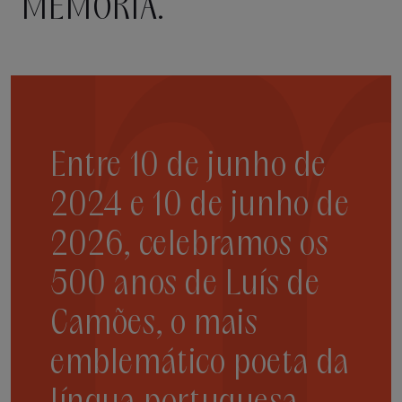
MEMÓRIA.
Entre 10 de junho de
2024 e 10 de junho de
2026, celebramos os
500 anos de Luís de
Camões, o mais
emblemático poeta da