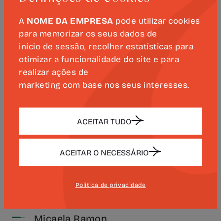
Equipa de Apoio
A
NOME DA EMPRESA
pode utilizar cookies
Helena Miranda
para memorizar os seus dados de
Patrícia Geraldes
início de sessão, recolher estatísticas para
otimizar a funcionalidade do site e para
realizar ações de
COMISSARIADO
marketing com base nos seus interesses.
CURATORIAL
ACEITAR TUDO
Isabel Almeida
Manuel Corte-Real
ACEITAR O NECESSÁRIO
Manuela Pargana da Silva
Maria de Lurdes Fernandes
Política de privacidade
Maria do Céu Fraga
Micaela Ramon