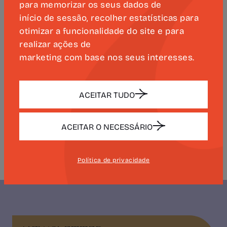
para memorizar os seus dados de
Camões, do Camões – Instituto da
início de sessão, recolher estatísticas para
Cooperação e da Língua, I. P., e do
otimizar a funcionalidade do site e para
Consulado-Geral de Portugal no Rio de
realizar ações de
Janeiro, propondo uma leitura plural da
marketing com base nos seus interesses.
obra camoniana e evidenciando a sua
permanente capacidade de reverberação
em diferentes contextos e abordagens
ACEITAR TUDO
críticas.
ACEITAR O NECESSÁRIO
Edição disponível
aqui
.
Política de privacidade