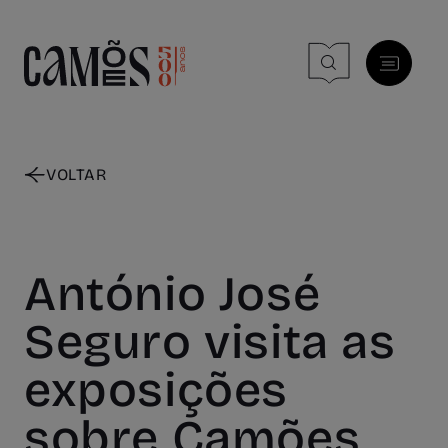
Skip to main content
VOLTAR
António José
Seguro visita as
exposições
sobre Camões