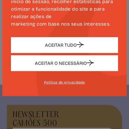
início de sessão, recolher estatísticas para
aos sábados, das 9h30 às 17h30.
otimizar a funcionalidade do site e para
realizar ações de
Visitas guiadas com marcação
marketing com base nos seus interesses.
obrigatória pelo
rel_publicas@bnportugal.gov.pt
:
21, 26, 28, 29 maio, às 17h30 | 8 de junho,
ACEITAR TUDO
às 11h | 16 junho, às 17h30 | 4 julho, às 15h
| 8 julho, às 11h | 13 julho, às 17h30.
ACEITAR O NECESSÁRIO
Política de privacidade
NEWSLETTER
CAMÕES 500