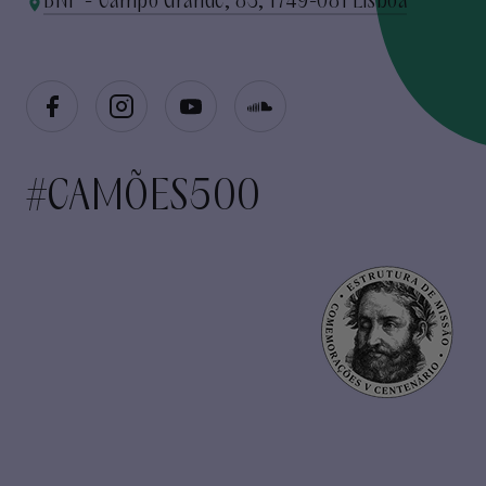
BNP - Campo Grande, 83, 1749-081 Lisboa
#CAMÕES500