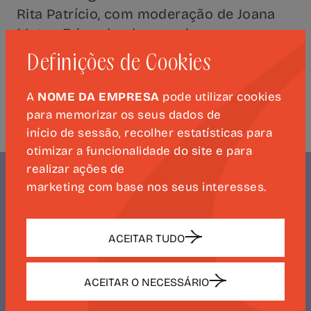
Rita Patrício, com moderação de Joana
Matos Frias, dando a conhecer um
volume que explora as diferentes formas
Definições de Cookies
de permanência e reinvenção de Camões
na cultura contemporânea.
A
NOME DA EMPRESA
pode utilizar cookies
para memorizar os seus dados de
início de sessão, recolher estatísticas para
otimizar a funcionalidade do site e para
realizar ações de
marketing com base nos seus interesses.
NEWSLETTER
ACEITAR TUDO
CAMÕES 500
ACEITAR O NECESSÁRIO