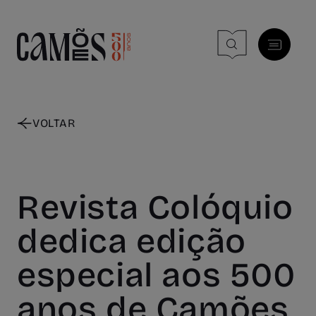
Skip to main content
VOLTAR
Revista Colóquio
dedica edição
especial aos 500
anos de Camões