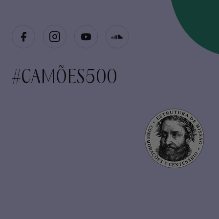
#CAMÕES500