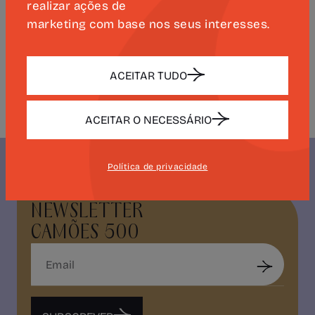
realizar ações de
numa produção apresentada pelo Teatro
marketing com base nos seus interesses.
Nacional de São Carlos no Teatro
Camões, com o apoio da Estrutura de
Missão.
ACEITAR TUDO
ACEITAR O NECESSÁRIO
Política de privacidade
NEWSLETTER
CAMÕES 500