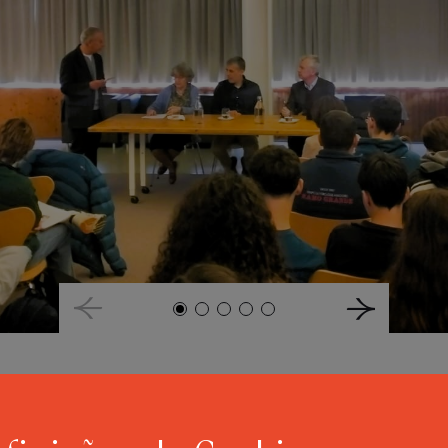
o âmbito do colóquio “O Mundo de Camões”,