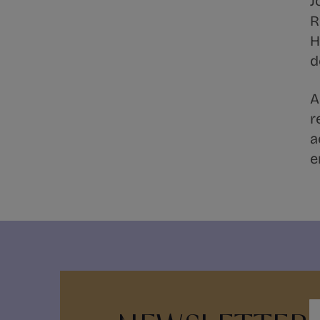
J
R
H
d
A
r
a
e