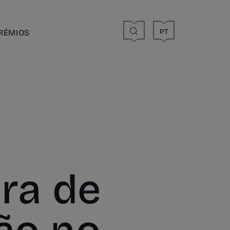
PT
RÉMIOS
bra de