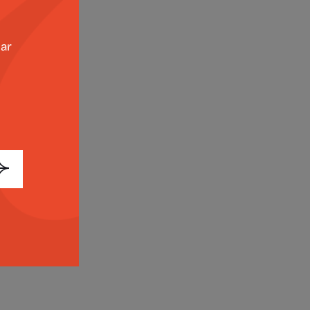
as
zar
io
,