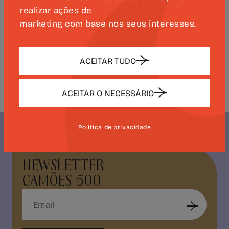
carácter académico, o “Acontece
realizar ações de
marketing com base nos seus interesses.
Camões” procurou demonstrar como a
obra do poeta quinhentista continua a
gerar novas leituras e formas de criação
ACEITAR TUDO
no século XXI.
ACEITAR O NECESSÁRIO
Política de privacidade
NEWSLETTER
CAMÕES 500