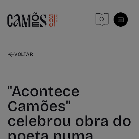
Skip to main content
VOLTAR
"Acontece
Camões"
celebrou obra do
poeta numa