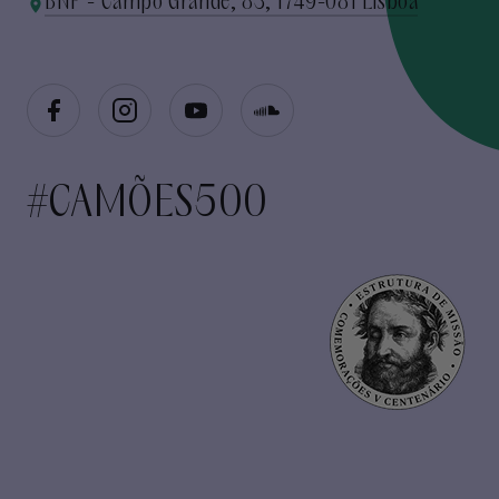
BNP - Campo Grande, 83, 1749-081 Lisboa
#CAMÕES500