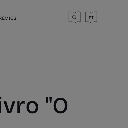
PT
RÉMIOS
ivro "O