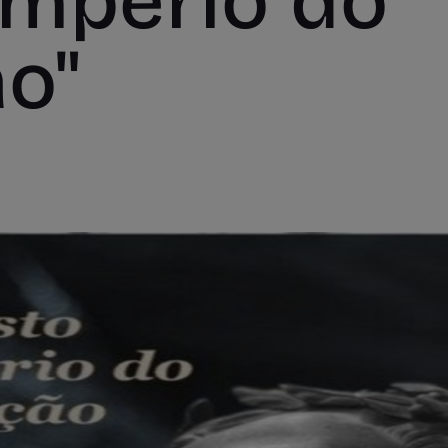
Império do
o"