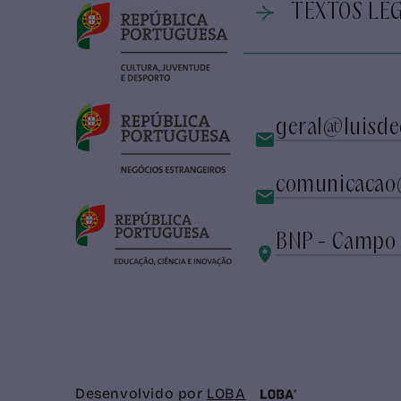
TEXTOS LEG
geral@luisde
comunicacao
BNP - Campo 
Desenvolvido por
LOBA