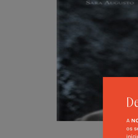
De
A
N
os s
iníc