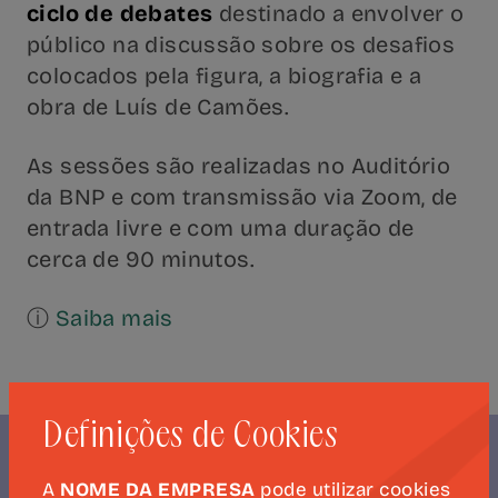
ciclo de debates
destinado a envolver o
público na discussão sobre os desafios
colocados pela figura, a biografia e a
obra de Luís de Camões.
As sessões são realizadas no Auditório
da BNP e com transmissão via Zoom, de
entrada livre e com uma duração de
cerca de 90 minutos.
ⓘ
Saiba mais
Definições de Cookies
A
NOME DA EMPRESA
pode utilizar cookies