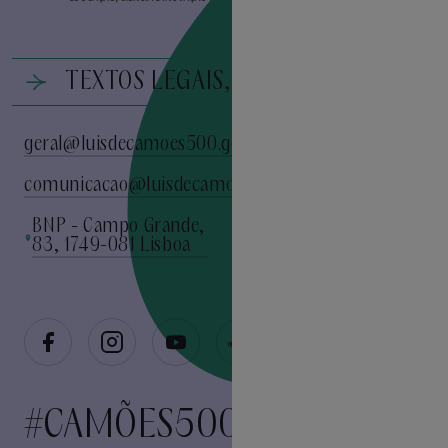
TEXTOS LEGAIS, PRIVACIDADE E FICH
geral@luisdecamoes500.gov.pt
comunicacao@luisdecamoes500.gov.pt
BNP - Campo Grande,
83, 1749-081 Lisboa
#CAMÕES500