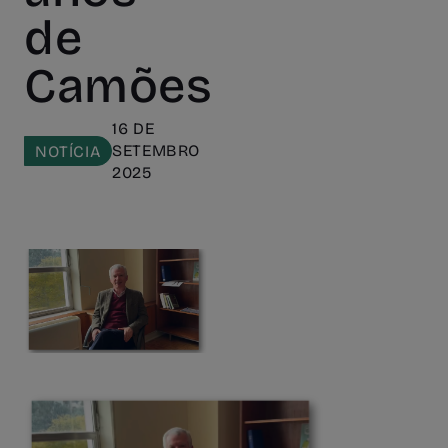
de
Camões
16 DE
SETEMBRO
NOTÍCIA
2025