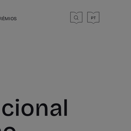
PT
RÉMIOS
cional