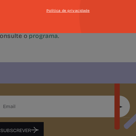
ontínua.
Política de privacidade
aiba mais
.
onsulte o
programa
.
SUBSCREVER