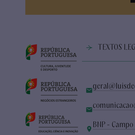
TEXTOS LEG
geral@luisde
comunicacao
BNP - Campo 