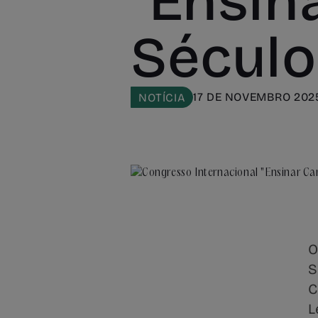
"Ensin
Século
17 DE NOVEMBRO 202
NOTÍCIA
O
S
C
L