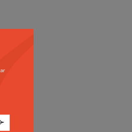
zar
a