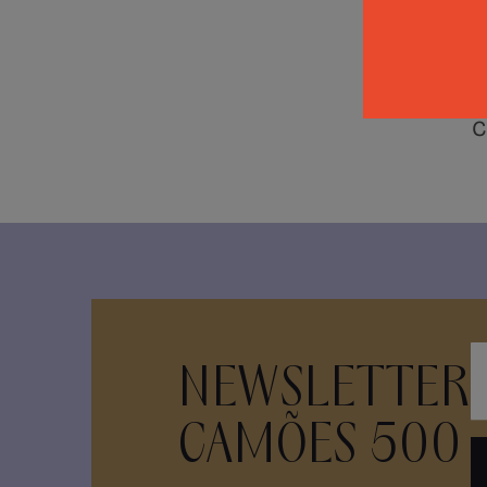
C
S
C
NEWSLETTER
CAMÕES 500