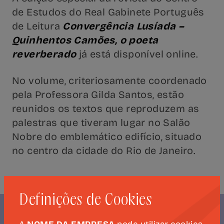
de Estudos do Real Gabinete Português
de Leitura
Convergência Lusíada –
Quinhentos Camões, o poeta
reverberado
já está disponível online.
No volume, criteriosamente coordenado
pela Professora Gilda Santos, estão
reunidos os textos que reproduzem as
palestras que tiveram lugar no Salão
Nobre do emblemático edifício, situado
no centro da cidade do Rio de Janeiro.
Definições de Cookies