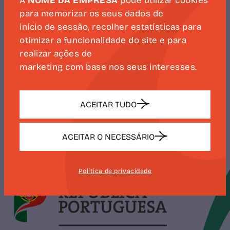
A
NOME DA EMPRESA
pode utilizar cookies
para memorizar os seus dados de
NEWSLETTER
início de sessão, recolher estatísticas para
CAMÕES 500
otimizar a funcionalidade do site e para
realizar ações de
marketing com base nos seus interesses.
SUBSCREVER
ACEITAR TUDO
ACEITAR O NECESSÁRIO
Política de privacidade