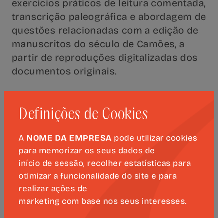
exercícios práticos de leitura comentada,
transcrição paleográfica e abordagem de
questões relacionadas com a edição de
manuscritos do século de Camões, a
partir de reproduções digitalizadas dos
documentos originais.
Coordenação: Cristina Costa Gomes e
Vanda Anastácio
Definições de Cookies
Destinatários: bibliotecários, arquivistas,
A
NOME DA EMPRESA
pode utilizar cookies
investigadores, professores, estudantes
para memorizar os seus dados de
do ensino superior, museólogos,
início de sessão, recolher estatísticas para
otimizar a funcionalidade do site e para
genealogistas, técnicos deturismo
realizar ações de
cultural e a todos os interessados em
marketing com base nos seus interesses.
Paleografia e Edição de textos.