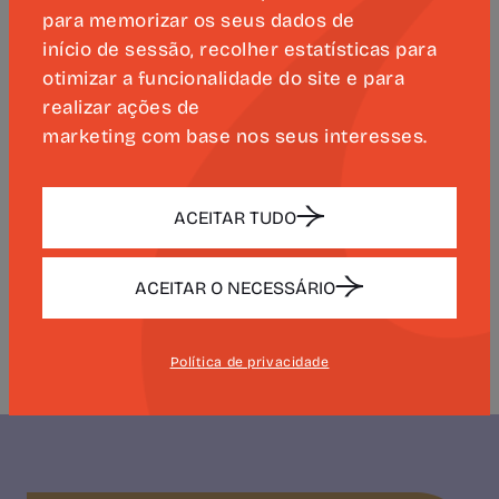
A sessão contará com a presença de Rui
para memorizar os seus dados de
Torres, dos curadores Paulo Silva Pereira
início de sessão, recolher estatísticas para
e Filipa Araújo, e dos membros da
otimizar a funcionalidade do site e para
Comissão Organizadora das
realizar ações de
Comemorações dos 500 anos do
marketing com base nos seus interesses.
nascimento de Camões da Universidade
de Coimbra: Carlota Simões, Delfim Leão
ACEITAR TUDO
e Manuel Portela.
Mais informações no site da
ACEITAR O NECESSÁRIO
Universidade de Coimbra.
Política de privacidade