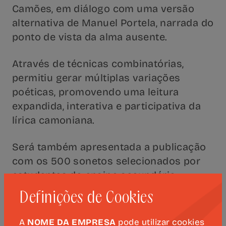
Camões, em diálogo com uma versão
alternativa de Manuel Portela, narrada do
ponto de vista da alma ausente.
Através de técnicas combinatórias,
permitiu gerar múltiplas variações
poéticas, promovendo uma leitura
expandida, interativa e participativa da
lírica camoniana.
Será também apresentada a publicação
com os 500 sonetos selecionados por
estudantes do ensino secundário,
resultado de uma apropriação crítica e
Definições de Cookies
criativa do universo camoniano.
A
NOME DA EMPRESA
pode utilizar cookies