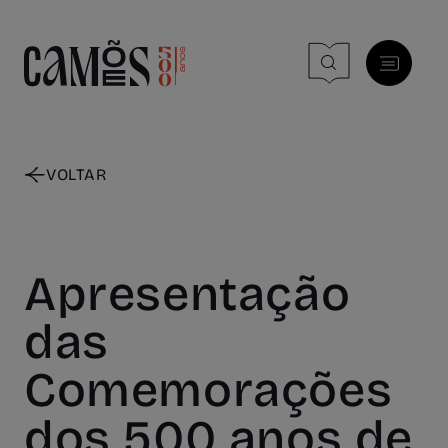
Skip to main content
VOLTAR
Apresentação
das
Comemorações
dos 500 anos de