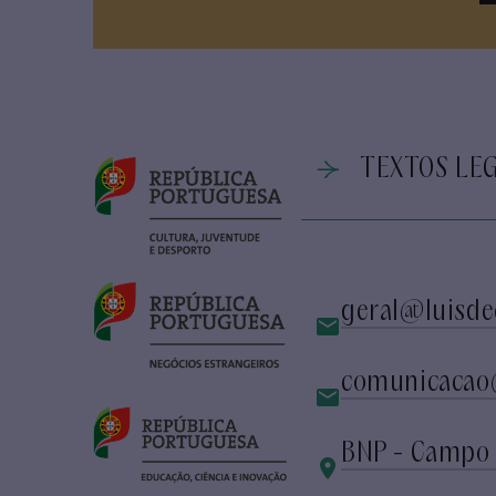
TEXTOS LEG
geral@luisde
comunicacao
BNP - Campo 