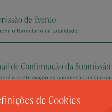
missão de Evento
cha o formulário na totalidade.
ail de Confirmação da Submissão
berá a confirmação da submissão na sua caix
finições de Cookies