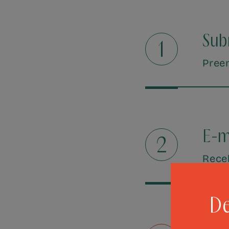
Sub
1
Preen
E-m
2
Rece
De