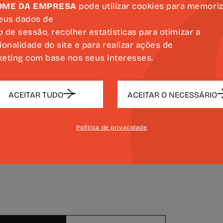
ovação pela Estrutura de Missão
- 
OME DA EMPRESA
pode utilizar cookies para memori
eus dados de
boa receção do formulário, a proposta de ev
io de sessão, recolher estatísticas para otimizar a
issão.
ionalidade do site e para realizar ações de
eting com base nos seus interesses.
ACEITAR TUDO
ACEITAR O NECESSÁRIO
ulgação na Agenda CAMÕES 500
Política de privacidade
do aprovado, o evento passará a integrar 