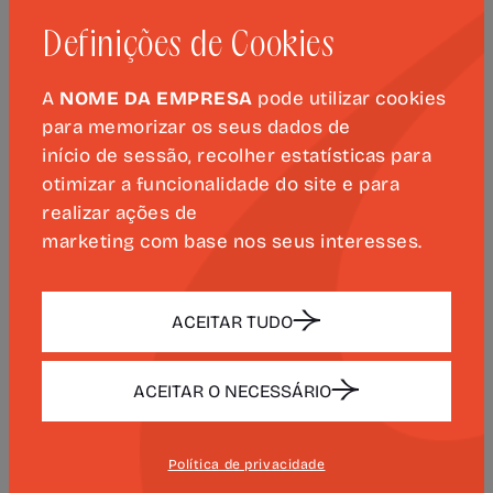
atualidade do seu pensamento na
Definições de Cookies
cultura contemporânea.
A
NOME DA EMPRESA
pode utilizar cookies
Esta iniciativa integra-se nas atividades
para memorizar os seus dados de
académicas promovidas pelo Instituto
início de sessão, recolher estatísticas para
de Humanismo y Tradición Clásica (IHTC),
otimizar a funcionalidade do site e para
da Universidade de León, que visam
realizar ações de
reforçar o diálogo e o intercâmbio
marketing com base nos seus interesses.
cultural entre universidades ibéricas, em
especial com o Centro Interuniversitário
ACEITAR TUDO
de Estudos Camonianos, da
Universidade de Coimbra (CIEC), onde
vários investigadores do IHTC têm
ACEITAR O NECESSÁRIO
desenvolvido estágios e projetos de
investigação.
Política de privacidade