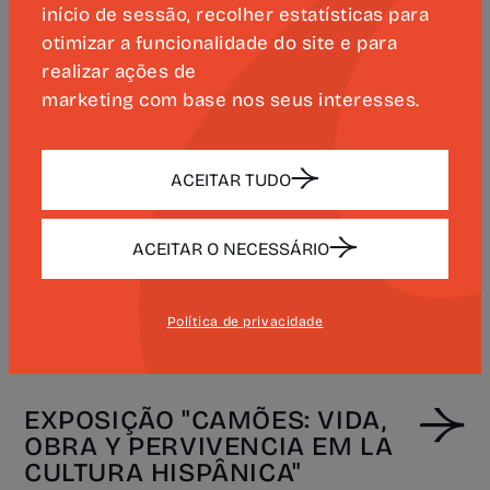
início de sessão, recolher estatísticas para
29 OUT 2026 -
Mondim de Basto
otimizar a funcionalidade do site e para
QUI. 14:30
Favo das Artes
realizar ações de
marketing com base nos seus interesses.
ESPECTÁCULO "CABO DAS
ACEITAR TUDO
TORMENTAS"
MÚSICA, TEATRO E CINEMA
EVENTO OFICIAL
ACEITAR O NECESSÁRIO
30 OUT 2026 -
Mondim de Basto
SEX. 22:00
Favo das Artes
Política de privacidade
EXPOSIÇÃO "CAMÕES: VIDA,
OBRA Y PERVIVENCIA EM LA
CULTURA HISPÂNICA"