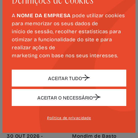
Definições de Cookies
A
NOME DA EMPRESA
pode utilizar cookies
para memorizar os seus dados de
início de sessão, recolher estatísticas para
ESPECTÁCULO "CABO DAS
otimizar a funcionalidade do site e para
TORMENTAS"
realizar ações de
MÚSICA, TEATRO E CINEMA
EVENTO OFICIAL
marketing com base nos seus interesses.
29 OUT 2026 -
Mondim de Basto
QUI. 14:30
Favo das Artes
ACEITAR TUDO
ACEITAR O NECESSÁRIO
ESPECTÁCULO "CABO DAS
TORMENTAS"
Política de privacidade
MÚSICA, TEATRO E CINEMA
EVENTO OFICIAL
30 OUT 2026 -
Mondim de Basto