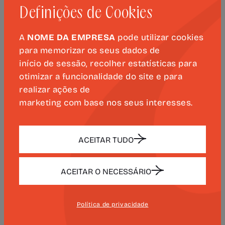
Maestro Frederico de Freitas
Definições de Cookies
Entrada gratuita sem possibilidade de
reserva prévia, sujeita a lotação da sala
A
NOME DA EMPRESA
pode utilizar cookies
para memorizar os seus dados de
28 de junho
– Teatro Lua Cheia
início de sessão, recolher estatísticas para
Reserva obrigatória de bilhetes através
otimizar a funcionalidade do site e para
do
bilheteira@luacheia.pt
realizar ações de
telefone 938018777 ou 966046448
marketing com base nos seus interesses.
Para mais informações:
Ana Jacques
| +351 915728802
ACEITAR TUDO
ACEITAR O NECESSÁRIO
Política de privacidade