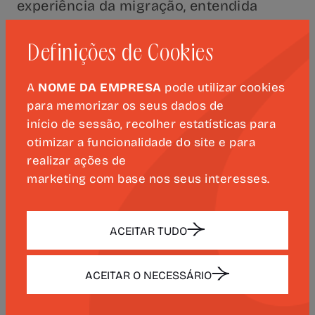
experiência da migração, entendida
como um espaço de distanciamento
crítico, o livro revisita temas como o
Definições de Cookies
mecenato, a relação do poeta com a
Coroa e o modo como a sua poesia tem
A
NOME DA EMPRESA
pode utilizar cookies
sido historicamente interpretada,
para memorizar os seus dados de
contrariando leituras excepcionalistas e
início de sessão, recolher estatísticas para
ideologicamente marcadas.
otimizar a funcionalidade do site e para
realizar ações de
marketing com base nos seus interesses.
Trinta Anos de Camões. Ensaios e
Intervenções 1991–2021
apresenta-se
como uma colectânea de crítica literária,
ACEITAR TUDO
filológica e histórico-cultural que
procura contribuir para uma
ACEITAR O NECESSÁRIO
compreensão mais rigorosa e
historicamente situada de um dos