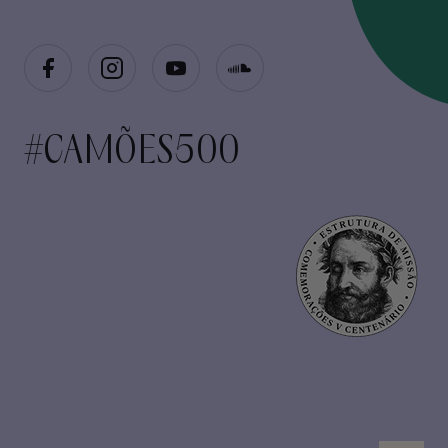
#CAMÕES500