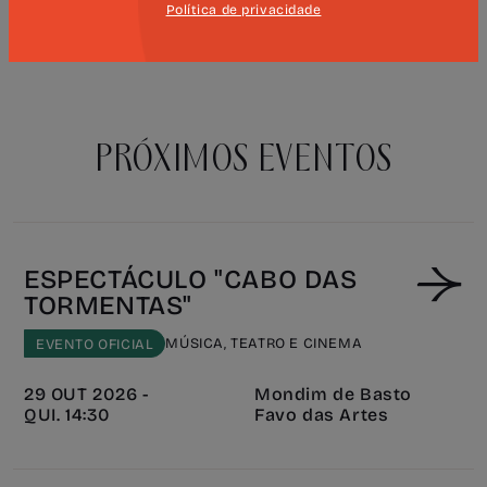
autores centrais da literatura
Política de privacidade
portuguesa.
PRÓXIMOS EVENTOS
ESPECTÁCULO "CABO DAS
TORMENTAS"
MÚSICA, TEATRO E CINEMA
EVENTO OFICIAL
29 OUT 2026 -
Mondim de Basto
QUI. 14:30
Favo das Artes