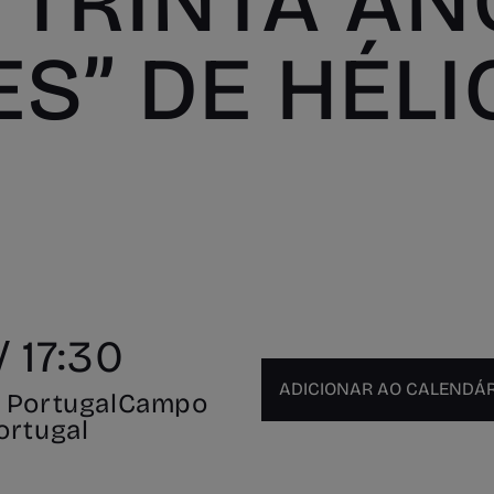
 “TRINTA AN
S” DE HÉLI
 17:30
de PortugalCampo
ortugal