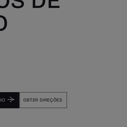
OS DE
O
OBTER DIREÇÕES