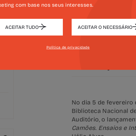
eting com base nos seus interesses.
ACEITAR TUDO
ACEITAR O NECESSÁRIO
Política de privacidade
DESCARREGUE E
INFORMAÇÃO
No dia 5 de fevereiro 
Biblioteca Nacional d
Auditório, o lançamen
Camões. Ensaios e In