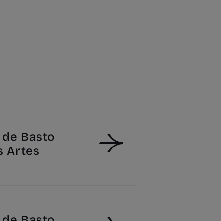
de Basto
s Artes
de Basto