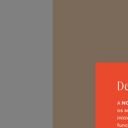
De
A
N
os s
iníc
func