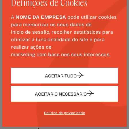
Definições de Cookies
Portela, Diretor da Biblioteca Geral da
Universidade de Coimbra, e José Augusto
A
NOME DA EMPRESA
pode utilizar cookies
Cardoso Bernardes, Comissário-geral
para memorizar os seus dados de
das Comemorações dos 500 Anos de
início de sessão, recolher estatísticas para
Camões.
otimizar a funcionalidade do site e para
realizar ações de
A sessão será encerrada pelo Reitor da
marketing com base nos seus interesses.
Universidade de Coimbra, Amílcar Falcão.
ACEITAR TUDO
O projeto “Camões Lab” conta com o
apoio da Estrutura de Missão para as
Comemorações do V Centenário do
ACEITAR O NECESSÁRIO
Nascimento de Luís de Camões.
Política de privacidade