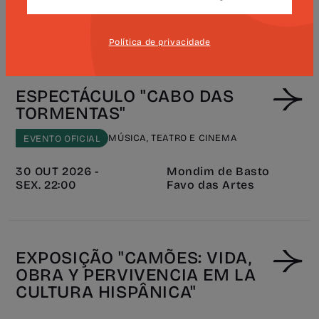
29 OUT 2026 -
Mondim de Basto
QUI. 14:30
Favo das Artes
Política de privacidade
ESPECTÁCULO "CABO DAS
TORMENTAS"
MÚSICA, TEATRO E CINEMA
EVENTO OFICIAL
30 OUT 2026 -
Mondim de Basto
SEX. 22:00
Favo das Artes
EXPOSIÇÃO "CAMÕES: VIDA,
OBRA Y PERVIVENCIA EM LA
CULTURA HISPÂNICA"