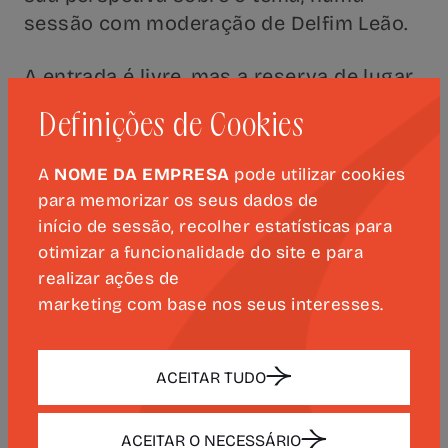
sessão com moderação de Delfim Leão.
A entrada é livre, mas a reserva de lugar
é obrigatória através do e-mail
Definições de Cookies
500anoscamoes@uc.pt
.
A
NOME DA EMPRESA
pode utilizar cookies
para memorizar os seus dados de
início de sessão, recolher estatísticas para
PRÓXIMOS EVENTOS
otimizar a funcionalidade do site e para
realizar ações de
marketing com base nos seus interesses.
ESPECTÁCULO "CABO DAS
TORMENTAS"
ACEITAR TUDO
MÚSICA, TEATRO E CINEMA
EVENTO OFICIAL
ACEITAR O NECESSÁRIO