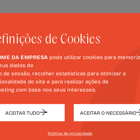
PRÓXIMOS EVENTOS
finições de Cookies
OME DA EMPRESA
pode utilizar cookies para memori
eus dados de
Data
Local
io de sessão, recolher estatísticas para otimizar a
ionalidade do site e para realizar ações de
eting com base nos seus interesses.
 DAS
29 OUT
Mondim 
2026 -
Favo da
ACEITAR TUDO
ACEITAR O NECESSÁRIO
QUI. 14:30
E CINEMA
Política de privacidade