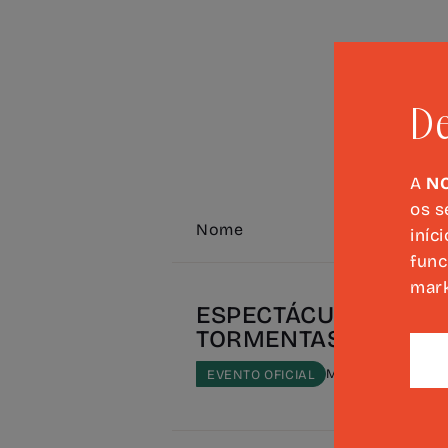
De
A
N
os s
Nome
iníc
func
mark
ESPECTÁCULO "CABO
TORMENTAS"
MÚSICA, TEATRO 
EVENTO OFICIAL