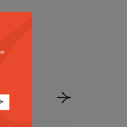
zar
de Basto
s Artes