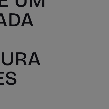
E UM
ADA
GURA
ES