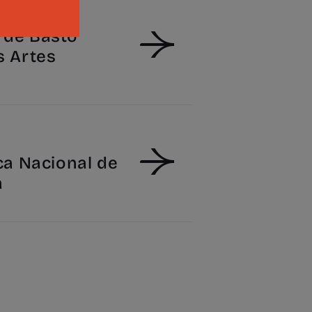
de Basto
s Artes
ca Nacional de
a