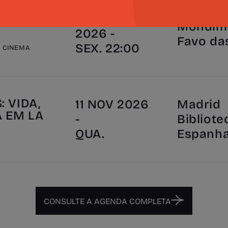
 DAS
30 OUT
Mondim 
2026 -
Favo da
SEX. 22:00
E CINEMA
 VIDA,
11 NOV 2026
Madrid
A EM LA
-
Bibliote
"
QUA.
Espanh
CONSULTE A AGENDA COMPLETA