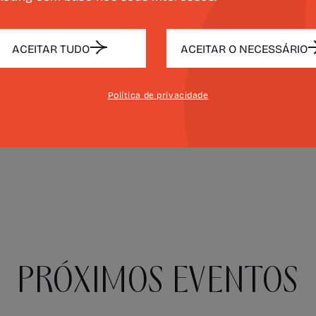
Lima Bastos, Tiago Al
Gabriel de Castilho e 
ACEITAR TUDO
ACEITAR O NECESSÁRIO
A direção de produção
Fonseca e a direção t
Política de privacidade
Estão previstos espetácul
13 e 14 de junho.
PRÓXIMOS EVENTOS