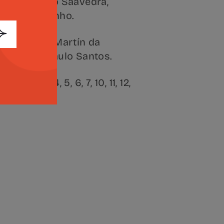
meida, Pedro Saavedra,
Filipe Proetinho.
 é de Júlio Martín da
écnica de Paulo Santos.
os a 3, 4, 5, 6, 7, 10, 11, 12,