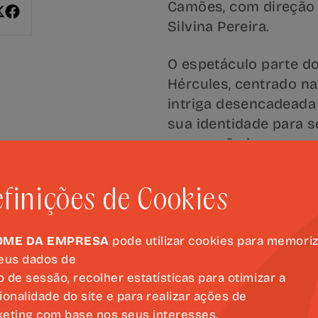
Camões, com direção 
Silvina Pereira.
O espetáculo parte d
Hércules, centrado na 
intriga desencadeada 
sua identidade para s
encenação insere-se n
Teatro Maizum dedicad
clássicos portuguese
finições de Cookies
A direção artística, 
de Silvina Pereira, c
OME DA EMPRESA
pode utilizar cookies para memori
eus dados de
de Margarida Rosa Rod
io de sessão, recolher estatísticas para otimizar a
Henrique Gomes, Susan
ionalidade do site e para realizar ações de
Runa, Paulo Lages, He
eting com base nos seus interesses.