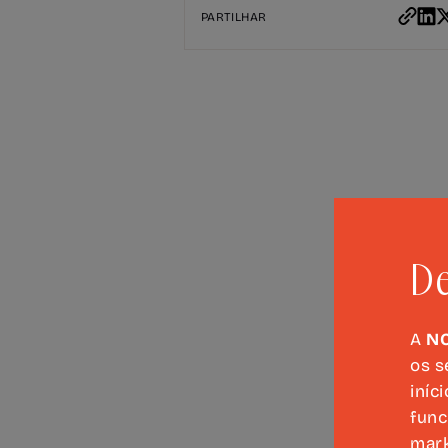
PARTILHAR
De
A
N
os s
iníc
func
mark