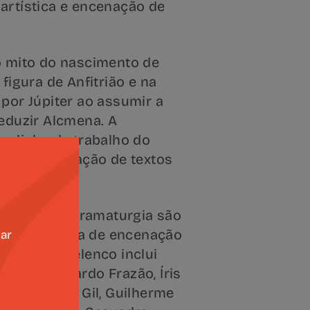
artística e encenação de
o mito do nascimento de
figura de Anfitrião e na
por Júpiter ao assumir a
eduzir Alcmena. A
a linha de trabalho do
a à revisitação de textos
s.
encenação e dramaturgia são
om assistência de encenação
zar
rigues. O elenco inclui
a Sá, Eduardo Frazão, Íris
nrique Maio Gil, Guilherme