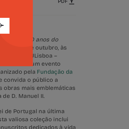
PDF
 Camões: 500 anos do
rada a 30 de outubro, às
Congressos ULisboa –
 A mostra é um evento
ganizado pela
Fundação da
 convida o público a
s obras mais emblemáticas
de D. Manuel II.
ei de Portugal na última
ta valiosa coleção inclui
anuscritos dedicados à vida