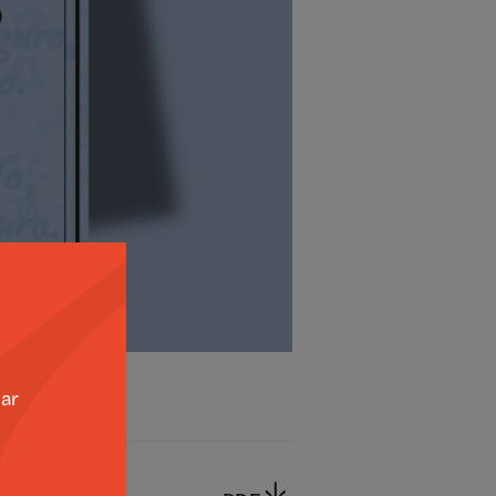
zar
STA