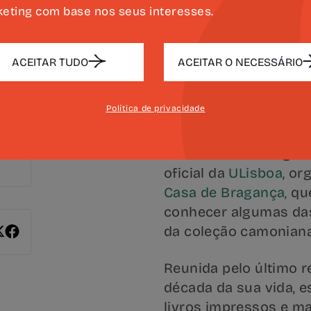
INFORMAÇÃO
eting com base nos seus interesses.
ACEITAR TUDO
ACEITAR O NECESSÁRIO
A exposição “
Luís de
Política de privacidade
nascimento
” é inaugu
17h30, no Centro de 
Pavilhão de Portugal.
oficial da
ULisboa
, or
Casa de Bragança,
que
conhecer algumas da
da coleção camoniana 
Reunida pelo último r
década da sua vida, es
livros impressos e m