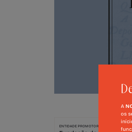
De
A
N
os s
iníc
ENTIDADE PROMOTORA
func