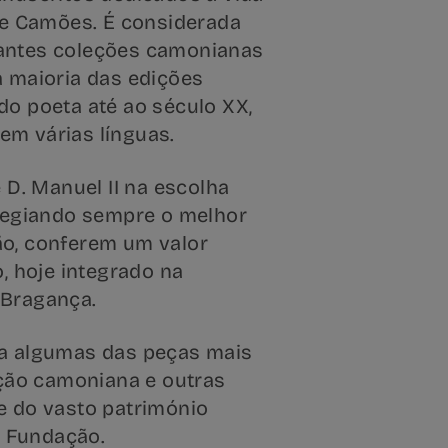
de Camões. É considerada
antes coleções camonianas
a maioria das edições
o poeta até ao século XX,
m várias línguas.
 D. Manuel II na escolha
ilegiando sempre o melhor
o, conferem um valor
o, hoje integrado na
 Bragança.
a algumas das peças mais
eção camoniana e outras
e do vasto património
a Fundação.