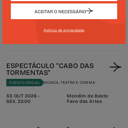
ESPECTÁCULO "CABO DAS
TORMENTAS"
ACEITAR O NECESSÁRIO
MÚSICA, TEATRO E CINEMA
EVENTO OFICIAL
29 OUT 2026 -
Política de privacidade
Mondim de Basto
QUI. 14:30
Favo das Artes
ESPECTÁCULO "CABO DAS
TORMENTAS"
MÚSICA, TEATRO E CINEMA
EVENTO OFICIAL
30 OUT 2026 -
Mondim de Basto
SEX. 22:00
Favo das Artes