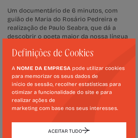
Um documentário de 6 minutos, com
guião de Maria do Rosário Pedreira e
realização de Paulo Seabra, que dá a
descobrir o poeta maior da nossa língua
aos alunos dos primeiros ciclos de
Definições de Cookies
ensino.
A
NOME DA EMPRESA
pode utilizar cookies
Assista ao
filme
.
para memorizar os seus dados de
início de sessão, recolher estatísticas para
otimizar a funcionalidade do site e para
realizar ações de
PRÓXIMOS EVENTOS
marketing com base nos seus interesses.
ACEITAR TUDO