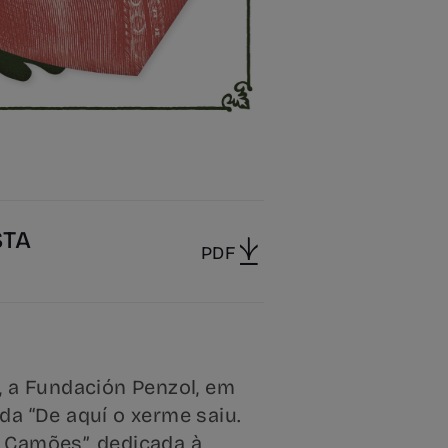
STA
PDF
, a Fundación Penzol, em
da “De aquí o xerme saiu.
 Camões”, dedicada à