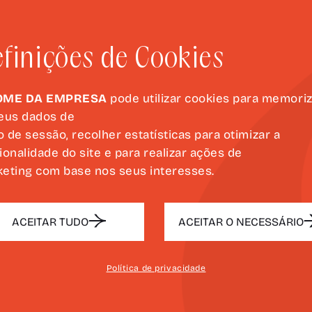
presença e influênci
contexto cultural gale
finições de Cookies
Integrada nas comem
do nascimento do poet
OME DA EMPRESA
pode utilizar cookies para memori
apoio da Estrutura de
eus dados de
Comemorações do V C
io de sessão, recolher estatísticas para otimizar a
de Luís de Camões e 
ionalidade do site e para realizar ações de
Cultura, sede da Fund
eting com base nos seus interesses.
ACEITAR TUDO
ACEITAR O NECESSÁRIO
Política de privacidade