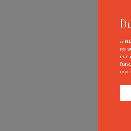
De
A
N
os s
iníc
func
mark