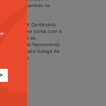
a de Luís de Camões no
go.
orações do V Centenário
a, a iniciativa conta com o
zar
 Missão para as
entenário do Nascimento
decorre na Casa Galega da
ación Penzol.