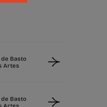
de Basto
s Artes
de Basto
s Artes