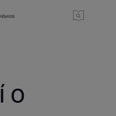
RÉMIOS
Í O