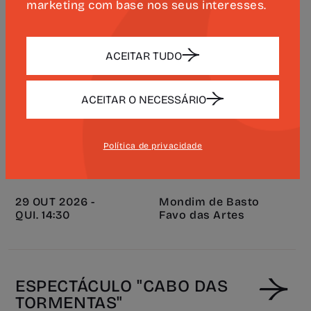
marketing com base nos seus interesses.
PRÓXIMOS EVENTOS
ACEITAR TUDO
ACEITAR O NECESSÁRIO
ESPECTÁCULO "CABO DAS
TORMENTAS"
Política de privacidade
MÚSICA, TEATRO E CINEMA
EVENTO OFICIAL
29 OUT 2026 -
Mondim de Basto
QUI. 14:30
Favo das Artes
ESPECTÁCULO "CABO DAS
TORMENTAS"