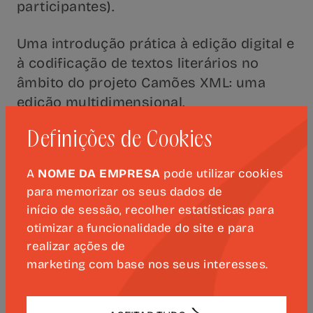
participantes).
Uma introdução prática à edição digital e
à codificação de textos literários no
âmbito do projeto Camões XML: uma
edição multidimensional.
Definições de Cookies
Inscrição prévia através do
preenchimento deste
formulário
.
A
NOME DA EMPRESA
pode utilizar cookies
para memorizar os seus dados de
Saiba mais
.
início de sessão, recolher estatísticas para
otimizar a funcionalidade do site e para
realizar ações de
marketing com base nos seus interesses.
PRÓXIMOS EVENTOS