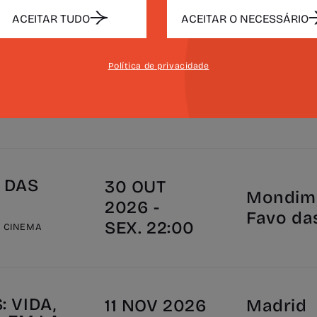
Data
Local
ACEITAR TUDO
ACEITAR O NECESSÁRIO
 DAS
29 OUT
Política de privacidade
Mondim 
2026 -
Favo da
QUI. 14:30
E CINEMA
 DAS
30 OUT
Mondim 
2026 -
Favo da
SEX. 22:00
E CINEMA
 VIDA,
11 NOV 2026
Madrid