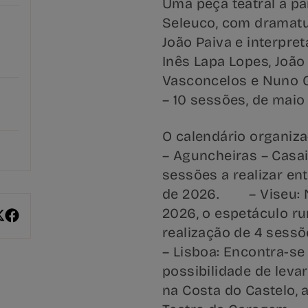
Uma peça teatral a par
Seleuco, com dramatu
João Paiva e interpre
Inês Lapa Lopes, João 
Vasconcelos e Nuno G
– 10 sessões, de mai
O calendário organiza
– Aguncheiras – Casa
sessões a realizar ent
de 2026. – Viseu: N
2026, o espetáculo ru
realização de 4 sessõ
– Lisboa: Encontra-se
possibilidade de leva
na Costa do Castelo, 