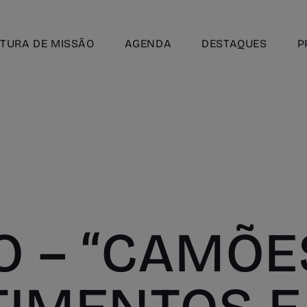
TURA DE MISSÃO
AGENDA
DESTAQUES
P
O – “CAMÕE