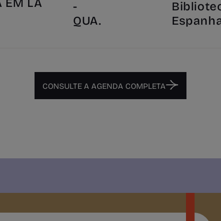
A EM LA
-
Bibliote
"
QUA.
Espanh
CONSULTE A AGENDA COMPLETA