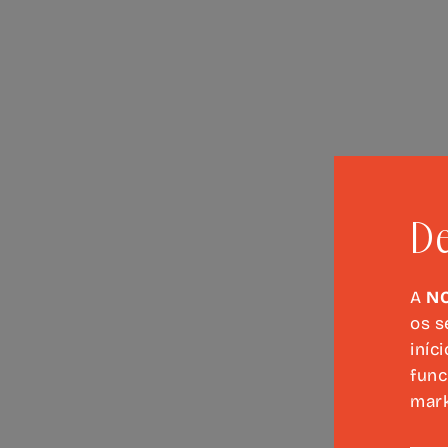
De
A
N
os s
iníc
func
mark