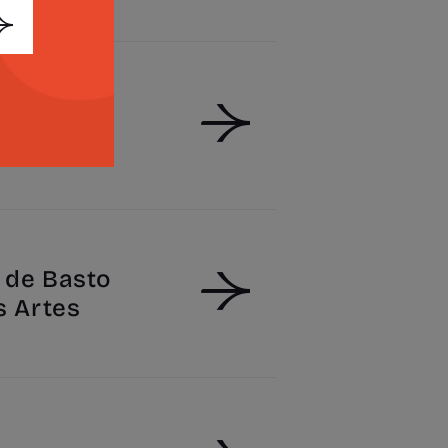
de Basto
s Artes
de Basto
s Artes