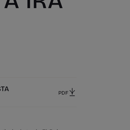
A IRA”
STA
PDF