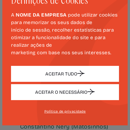
Definições de Cookies
16h
Sala Estúdio Valentim de
A
NOME DA EMPRESA
pode utilizar cookies
Barros/Jardins do Bombarda
para memorizar os seus dados de
(Lisboa)
início de sessão, recolher estatísticas para
24 abr
otimizar a funcionalidade do site e para
21h
realizar ações de
Auditório Municipal Beatriz Costa
marketing com base nos seus interesses.
(Mafra)
15 mai
ACEITAR TUDO
21h30
Casa Cultura Ílhavo / 23 Milhas
ACEITAR O NECESSÁRIO
5 jun
21h30
Política de privacidade
Teatro Municipal de Matosinhos
Constantino Nery (Matosinhos)