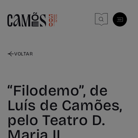
Skip to main content
VOLTAR
“Filodemo”, de
Luís de Camões,
pelo Teatro D.
Maria II