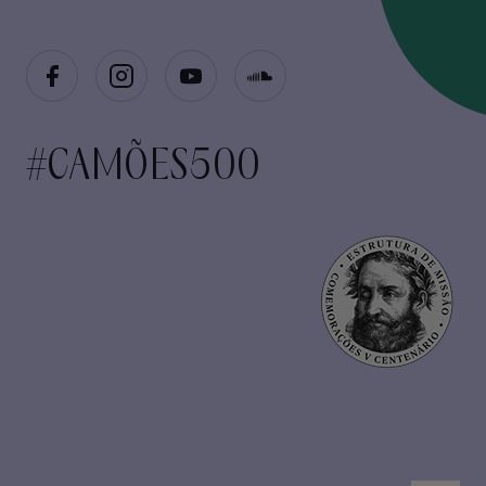
#CAMÕES500