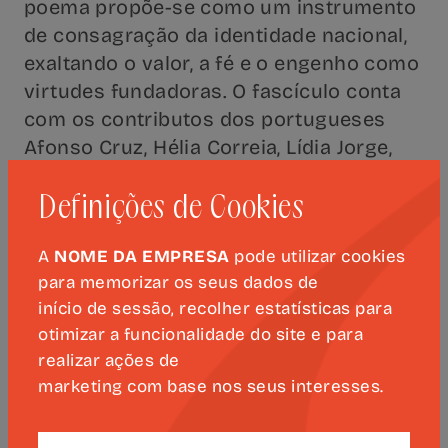
poema propõe-se como um instrumento
de consagração da identidade nacional,
exaltando o valor, a fé e o engenho como
virtudes fundadoras. O fascículo conta
com os contributos dos portugueses
Afonso Cruz, Hélia Correia, Lídia Jorge,
António Carlos Cortez e António Faria.
Definições de Cookies
Com o apoio da Estrutura de Missão
para as Comemorações do V Centenário
A
NOME DA EMPRESA
pode utilizar cookies
para memorizar os seus dados de
do Nascimento de Luís de Camões.
início de sessão, recolher estatísticas para
otimizar a funcionalidade do site e para
Disponível nas bancas ou na
Loja
realizar ações de
Público
.
marketing com base nos seus interesses.