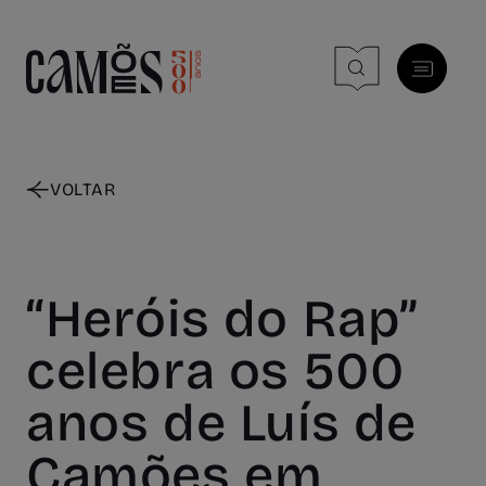
Skip to main content
VOLTAR
“Heróis do Rap”
celebra os 500
anos de Luís de
Camões em