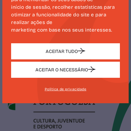
CAMÕES 500
início de sessão, recolher estatísticas para
otimizar a funcionalidade do site e para
realizar ações de
marketing com base nos seus interesses.
SUBSCREVER
ACEITAR TUDO
ACEITAR O NECESSÁRIO
Política de privacidade