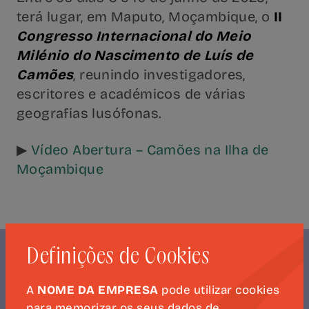
terá lugar, em Maputo, Moçambique, o
II
Congresso Internacional do Meio
Milénio do Nascimento de Luís de
Camões
, reunindo investigadores,
escritores e académicos de várias
geografias lusófonas.
▶
Vídeo Abertura – Camões na Ilha de
Moçambique
Definições de Cookies
A
NOME DA EMPRESA
pode utilizar cookies
NEWSLETTER
para memorizar os seus dados de