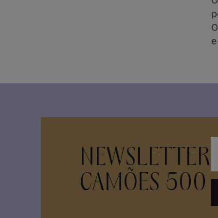
O
p
O
e
NEWSLETTER
CAMÕES 500