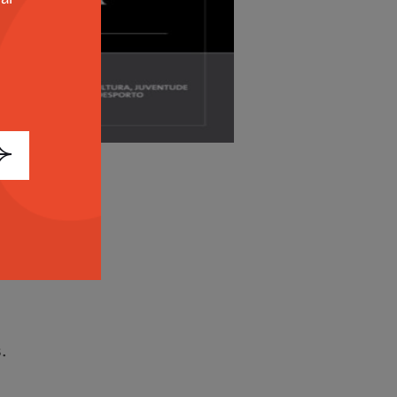
s
o
.