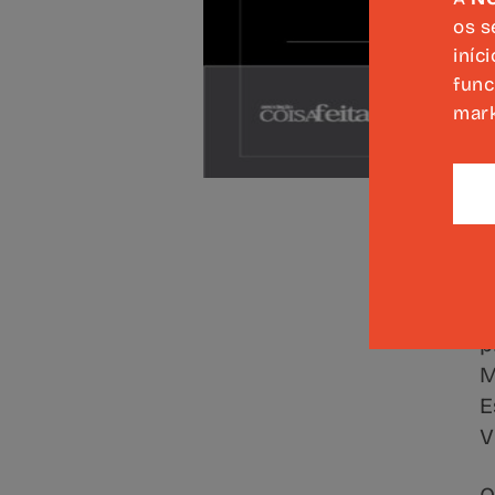
os s
iníc
func
mark
A
d
p
M
E
V