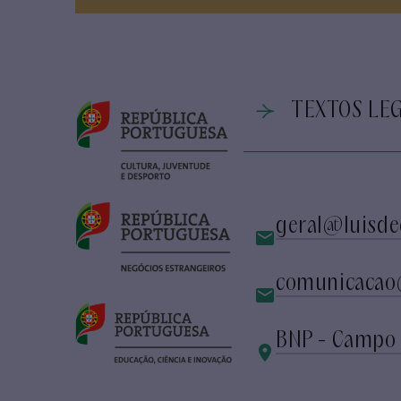
TEXTOS LEG
geral@luisde
comunicacao
BNP - Campo 