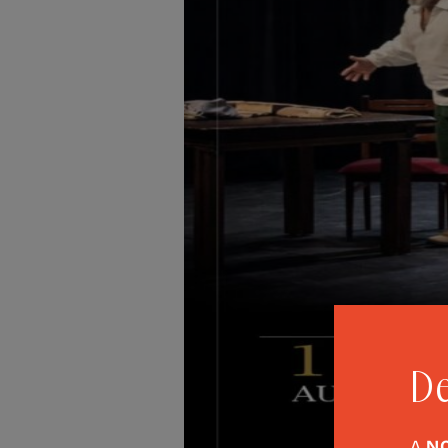
De
A
N