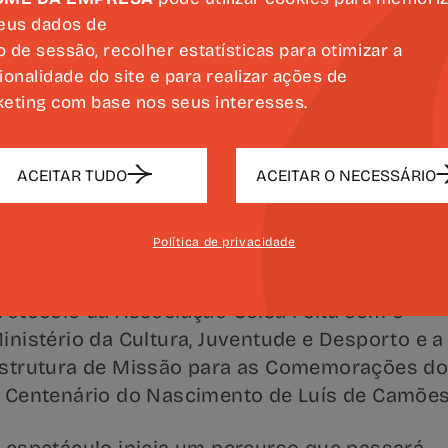
eus dados de
io de sessão, recolher estatísticas para otimizar a
ionalidade do site e para realizar ações de
eting com base nos seus interesses.
ACEITAR TUDO
ACEITAR O NECESSÁRIO
Política de privacidade
rranca hoje, em Beja, a digressão nacional “Luí
e Camões. Uma Voz Escrita!”, integrada num
rotocolo da Associação Coisa Feita com o
inistério da Cultura, Juventude e Desporto e a
strutura de Missão para as Comemorações d
 Centenário do Nascimento de Luís de Camões