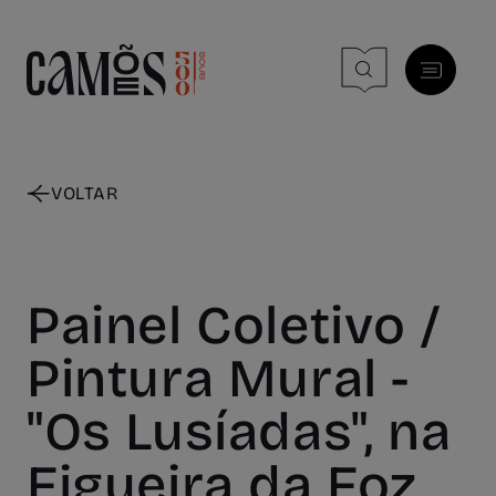
Skip to main content
VOLTAR
Painel Coletivo /
Pintura Mural -
"Os Lusíadas", na
Figueira da Foz