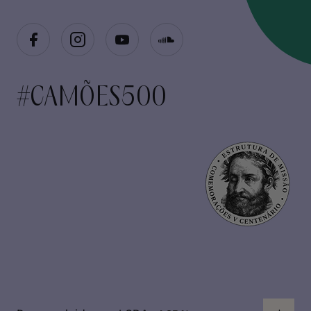
#CAMÕES500