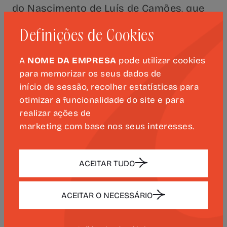
do Nascimento de Luís de Camões, que
sublinhou a relação afetiva dos
Definições de Cookies
portugueses com o autor de Os Lusíadas
e a atualidade simbólica da homenagem
A
NOME DA EMPRESA
pode utilizar cookies
musical concebida por Bomtempo.
para memorizar os seus dados de
início de sessão, recolher estatísticas para
A disponibilização deste registo permite
otimizar a funcionalidade do site e para
revisitar um momento de celebração
realizar ações de
artística que uniu música, memória e
marketing com base nos seus interesses.
património, reforçando o valor histórico
e cultural da obra.
ACEITAR TUDO
O evento contou com a colaboração da
DGARTES – Direção-Geral das Artes
/MC
,
ACEITAR O NECESSÁRIO
do
Município de Coimbra
e com o apoio
da
Estrutura de Missão para as