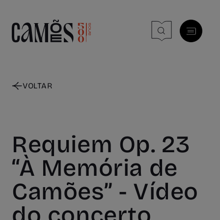
Skip to main content
VOLTAR
Requiem Op. 23
“À Memória de
Camões” - Vídeo
do concerto