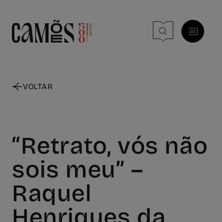
Skip to main content
VOLTAR
“Retrato, vós não
sois meu” –
Raquel
Henriques da