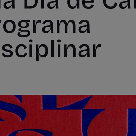
la Dia de C
rograma
sciplinar