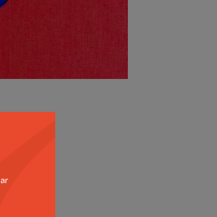
 e
zar