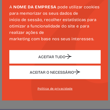
professores de Literatura Portuguesa e à
A
NOME DA EMPRESA
pode utilizar cookies
Faculdade de Ciências e Letras, integrada
para memorizar os seus dados de
início de sessão, recolher estatísticas para
nas celebrações do V Centenário do
otimizar a funcionalidade do site e para
nascimento de Luís de Camões.
realizar ações de
marketing com base nos seus interesses.
O busto, da autoria do escultor Diogo
Muñoz, foi concebido em bronze e
procura representar a importância de
ACEITAR TUDO
Camões como uma das principais
figuras da literatura portuguesa e da
ACEITAR O NECESSÁRIO
lusofonia.
Conheça mais
fotografias
do evento.
Política de privacidade