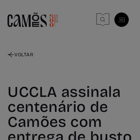
Skip to main content
VOLTAR
UCCLA assinala
centenário de
Camões com
entrega de busto