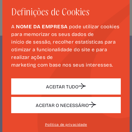
Biblioteca Pública e Arquivo Regional de
Ponta Delgada.
Definições de Cookies
A
NOME DA EMPRESA
pode utilizar cookies
para memorizar os seus dados de
início de sessão, recolher estatísticas para
otimizar a funcionalidade do site e para
realizar ações de
marketing com base nos seus interesses.
NEWSLETTER
CAMÕES 500
ACEITAR TUDO
ACEITAR O NECESSÁRIO
SUBSCREVER
Política de privacidade