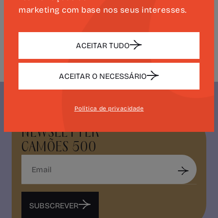
marketing com base nos seus interesses.
com a
Academia Sénior GerAção 5G de
Arganil
, aproximando a obra e o legado
de Luís de Camões da comunidade local.
ACEITAR TUDO
ACEITAR O NECESSÁRIO
Política de privacidade
NEWSLETTER
CAMÕES 500
SUBSCREVER