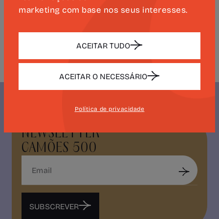
marketing com base nos seus interesses.
celebração que reforçou o compromisso
local com as comemorações dos 500
anos do nascimento de Luís de Camões.
ACEITAR TUDO
ACEITAR O NECESSÁRIO
Política de privacidade
NEWSLETTER
CAMÕES 500
SUBSCREVER